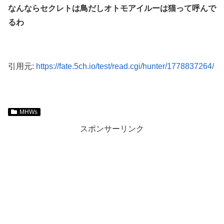
なんならセクレトは鳥だしオトモアイルーは猫って呼んで
るわ
引用元:
https://fate.5ch.io/test/read.cgi/hunter/1778837264/
MHWs
スポンサーリンク