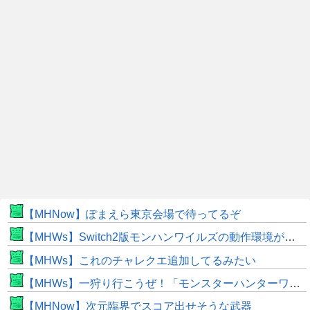
【MHNow】ぽまえら東京会場で待ってるぞ
【MHWs】Switch2版モンハンワイルズの動作環境が判明！
【MHWs】これのチャレクエ追加してるみたい
【MHWs】一狩り行こうぜ！「モンスターハンターワイルズ 序盤体験版」を8月5日（水）より配信！
【MHNow】次元臨界でスコア出せそうな武器