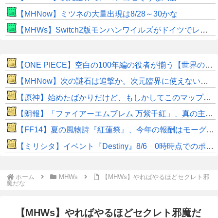
【MHNow】ミツネの大量出現は8/28～30かな
【MHWs】Switch2版モンハンワイルズがドイツでレーティングされる！9月のサードダイレクトで発表か！？
【ONE PIECE】空白の100年編の役者が揃う【世界の真実】
【MHNow】次の謎石は追撃か。次元臨界に使えない時点で闘気活性以下のスキルだわ
【原神】始めたばかりだけど、もしかしてこのマップ全部行けるの⁉
【朗報】「ファイアーエムブレム 万紫千紅」、真の主人公マイユニはキャラメイク可能ｗｗ
【FF14】夏の風物詩『紅蓮祭』、今年の報酬はモーグリ特大マウント！ヒカセン達の評価はいかに？「水着や浴衣などのかわいいオシャレ装備が良かった」との声も
【ミリシタ】イベント『Destiny』8/6 0時時点でのポイント、ハイスコアのボーダー
ホーム
MHWs
【MHWs】やればやるほどセクレト邪
魔だな
【MHWs】やればやるほどセクレト邪魔だ