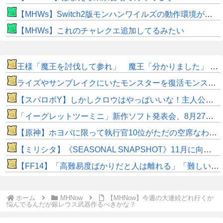
【MHWs】Switch2版モンハンワイルズの動作環境が判明！
【MHWs】これのチャレクエ追加してるみたい
王様「魔王を討伐して参れ」 魔王「分かりました」 後編
ライズやサンブレイクにいたモンスターを復活モンスターと呼ぶのはやめよう
【スパロボY】しかしクロウはやっぱいいな！主人公として魅力的すぎる…！
「イーグレットツーミニ」新作ソフト発表会、8月27日に配信へ！
【原神】ホヨバに限って執行官10位がただの空席なわけない！
【ミリシタ】《SEASONAL SNAPSHOT》11月に向けて音無小鳥、青羽美咲が登場!!「勤労感謝」をイメージしたグッズが受注開始!!
​【FF14】「高難易度ばかりだと人は離れる」「難しいのも大事！」←このエオルゼアの未解決問題、大先輩であるWorld of Warcraftはどうしてる？
ホーム
MHNow
【MHNow】今週の大連続どれ行くか
悩んでるんだが銀レウス武器作るべきかな？