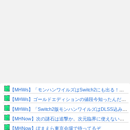
【MHWs】「モンハンワイルズはSwitch2にも出る！」👈こいつにかけたい言葉ｗｗｗｗｗｗｗｗｗ
【MHWs】ゴールドエディションの値段今知ったんだけどやっっっっっっすwwwww
【MHWs】「Switch2版モンハンワイルズはDLSS込みで最大1440p動作」
【MHNow】次の謎石は追撃か。次元臨界に使えない時点で闘気活性以下のスキルだわ
【MHNow】ぽまえら東京会場で待ってるぞ