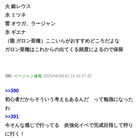
火 銀レウス
水 ミツネ
雷 オウガ、ラージャン
氷 ギエナ
（龍 ガロン亜種）ここいらがおすすめどころだよな
ガロン亜種はこれからの出てくる頻度によるので保留
395:
イージャン速報
2025/04/30(水) 21:42:57.42
>>390
初心者だからそういう考えもあるんだ って勉強になった
わ
>>391
今そんな感じで行ってる 炎強化イベで完成目指して狩り
に行く！