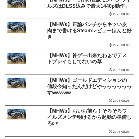
ルズはDLSS込みで最大1440p動作」
2026.08.06
【MHWs】正論パンチからキツい皮
肉まで書けるSteamレビューほんと好
き
2026.08.03
【MHWs】神ゲー出来たわぁでテス
トプレイもしてないの草
2026.08.01
【MHWs】ゴールドエディションの
値段今知ったんだけどやっっっっっっ
すwwwww
2026.08.06
【MHWs】おいお前ら！そろそろワ
イルズメンテ明けるから起動の準備し
ろ👉
2026.08.04