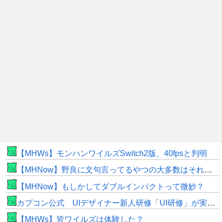
【MHWs】モンハンワイルズSwitch2版、40fpsと判明
【MHNow】野良に文句言ってるやつの大多数はそれしてないだけの雑魚だから聞く耳持つだけムダよ
【MHNow】もしかしてダブルインパクトって微妙？
カプコン公式 UIデザイナー新人研修「UI研修」が実装まで進みました！
【MHWs】皆ワイルズは体験した？