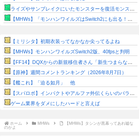
ライズやサンブレイクにいたモンスターを復活モンスターと呼ぶのはやめよう
【MHWs】「モンハンワイルズはSwitch2にも出る！」👈こいつにかけたい言葉ｗｗｗｗｗｗｗｗｗ
【ミリシタ】初期衣装ってなかなか尖ってるよね
【MHWs】モンハンワイルズSwitch2版、40fpsと判明
【FF14】DQXからの新規移住者さん「新生つまらないって聞いてたけど普通に面白くてワロタｗｗ」
【原神】週間コメントランキング（2026年8月7日）
【艦これ】「迫る如月」 他
【スパロボ】インパクトやアルファ外伝くらいのバランス求む！！ → インパクトも最終的にはコアブースターで雑魚は一撃で倒せてたけどね
ゲーム業界をダメにしたハードと言えば
ホーム
MHWs
【MHWs】タシンが黒幕ってあれ嘘な
のかよ