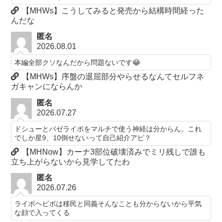
【MHWs】こうしてみると発売から結構時間経った
んだな
匿名
2026.08.01
本編全部クソなんだから問題ないです😂
【MHWs】序盤の退屈部分やらせるなんてセルフネ
ガキャンにならんか
匿名
2026.07.27
ドシューとバゼライボをマルチで使う神経は分からん。これ
でしか星9、10倒せないって自己紹介アピ？
【MHNow】カーナ3部位破壊済みでミリ残しで誰も
立ち上がらないから見学してたわ
匿名
2026.07.26
ライボヘビボは移民と同義そんなことも分からないから平気
な顔で入ってくる