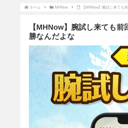
ホーム
MHNow
【MHNow】腕試し来ても
【MHNow】腕試し来ても
勝なんだよな