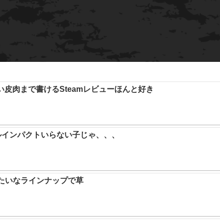
い皮肉まで書けるSteamレビューほんと好き
ルインパクトいらない子じゃ、、、
みたいなラインナップで草