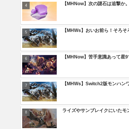
【MHNow】次の謎石は追撃
【MHWs】おいお前ら！そろそ
【MHNow】苦手意識あって星
【MHWs】Switch2版モン
ライズやサンブレイクにいたモ