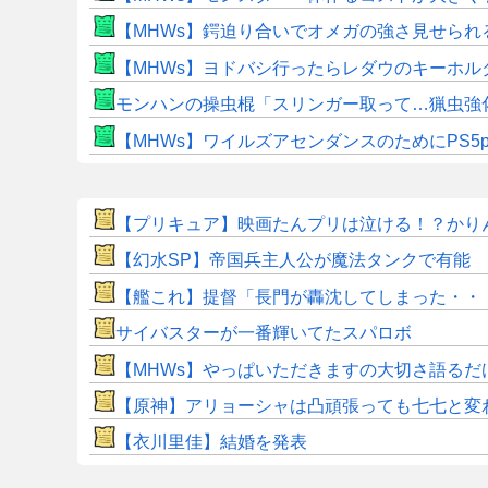
【MHWs】鍔迫り合いでオメガの強さ見せられ
【MHWs】ヨドバシ行ったらレダウのキーホル
モンハンの操虫棍「スリンガー取って…猟虫強
【MHWs】ワイルズアセンダンスのためにPS5
【プリキュア】映画たんプリは泣ける！？かり
【幻水SP】帝国兵主人公が魔法タンクで有能 
【艦これ】提督「長門が轟沈してしまった・・
サイバスターが一番輝いてたスパロボ
【MHWs】やっぱいただきますの大切さ語るだ
【原神】アリョーシャは凸頑張っても七七と変
【衣川里佳】結婚を発表