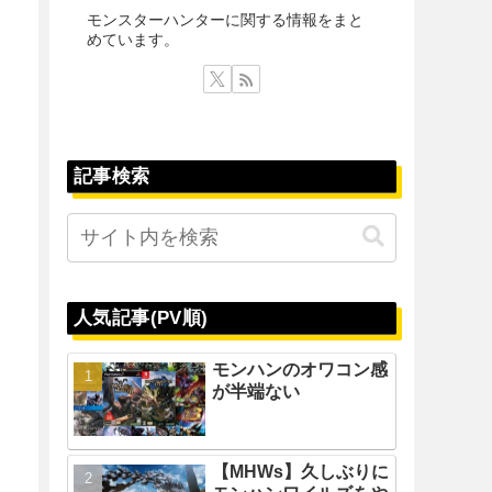
モンスターハンターに関する情報をまと
めています。
記事検索
人気記事(PV順)
モンハンのオワコン感
が半端ない
【MHWs】久しぶりに