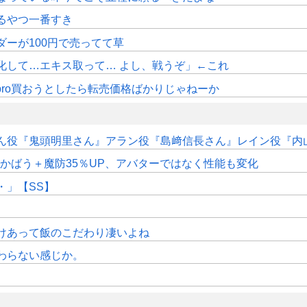
るやつ一番すき
ダーが100円で売ってて草
化して…エキス取って… よし、戦うぞ」←これ
pro買おうとしたら転売価格ばかりじゃねーか
ん役『鬼頭明里さん』アラン役『島﨑信長さん』レイン役『内
かばう＋魔防35％UP、アバターではなく性能も変化
・」【SS】
けあって飯のこだわり凄いよね
わらない感じか。