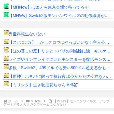
【MHNow】ぽまえら東京会場で待ってるぞ
【MHWs】Switch2版モンハンワイルズの動作環境が判明！
異世界転生ないない
【スパロボY】しかしクロウはやっぱいいな！主人公として魅力的すぎる…！
【ほの暮しの庭】リンとトバリの関係性に涙 キスケの株も急上昇
ライズやサンブレイクにいたモンスターを復活モンスターと呼ぶのはやめよう
多根「Switch2、499ドルでも安い800ドル超えるかも。PS5は直近での値上げ可能性低い」
【原神】ホヨバに限って執行官10位がただの空席なわけない！
【ミリシタ】生き恥朋花ちゃん👙👰💒
ホーム
MHWs
【MHWs】モンハンワイルズ、アップ
デートするとガクガクでゲームにならない