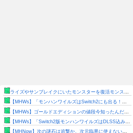
ライズやサンブレイクにいたモンスターを復活モンスターと呼ぶのはやめよう
【MHWs】「モンハンワイルズはSwitch2にも出る！」👈こいつにかけたい言葉ｗｗｗｗｗｗｗｗｗ
【MHWs】ゴールドエディションの値段今知ったんだけどやっっっっっっすwwwww
【MHWs】「Switch2版モンハンワイルズはDLSS込みで最大1440p動作」
【MHNow】次の謎石は追撃か。次元臨界に使えない時点で闘気活性以下のスキルだわ