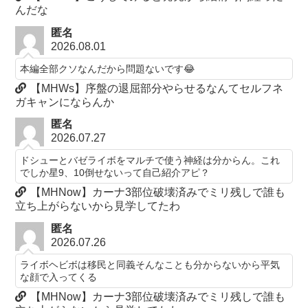
んだな
匿名
2026.08.01
本編全部クソなんだから問題ないです😂
【MHWs】序盤の退屈部分やらせるなんてセルフネ
ガキャンにならんか
匿名
2026.07.27
ドシューとバゼライボをマルチで使う神経は分からん。これ
でしか星9、10倒せないって自己紹介アピ？
【MHNow】カーナ3部位破壊済みでミリ残しで誰も
立ち上がらないから見学してたわ
匿名
2026.07.26
ライボヘビボは移民と同義そんなことも分からないから平気
な顔で入ってくる
【MHNow】カーナ3部位破壊済みでミリ残しで誰も