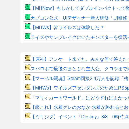
【MHNow】もしかしてダブルインパクトって
カプコン公式 UIデザイナー新人研修「UI研
【MHWs】皆ワイルズは体験した？
ライズやサンブレイクにいたモンスターを復活
【原神】アンケート来てた。みんな何て答えた
スパロボで最後のまともな主人公、クロウまで
【マーベル闘魂】Steam同接2.4万人を記録
【MHWs】ワイルズアセンダンスのためにPS5
「マリオカートワールド」はどうすればよかっ
【艦これ】水着グレのおなか 水着が終わると
【ミリシタ】イベント『Destiny』8/8 0