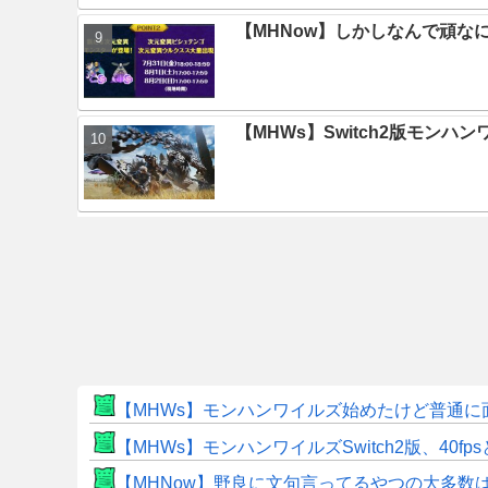
【MHNow】しかしなんで頑な
【MHWs】Switch2版モン
【MHWs】モンハンワイルズ始めたけど普通に
【MHWs】モンハンワイルズSwitch2版、40fp
【MHNow】野良に文句言ってるやつの大多数