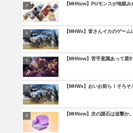
【MHNow】PUモンスが地獄
【MHWs】皆さんイカのゲー
【MHNow】苦手意識あって星
【MHWs】おいお前ら！そろそ
【MHNow】次の謎石は追撃