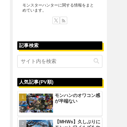
モンスターハンターに関する情報をまと
めています。
記事検索
人気記事(PV順)
モンハンのオワコン感
が半端ない
【MHWs】久しぶりに