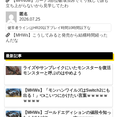
【MHNow】カーナ3部位破壊済みでミリ残しで誰も
立ち上がらないから見学してたわ
匿名
2026.07.25
健常者ラインはHR20以下プレイ時間10時間以下な
【MHWs】こうしてみると発売から結構時間経った
んだな
最新記事
ライズやサンブレイクにいたモンスターを復活
モンスターと呼ぶのはやめよう
【MHWs】「モンハンワイルズはSwitch2にも
出る！」👈こいつにかけたい言葉ｗｗｗｗｗ
ｗｗｗｗ
【MHWs】ゴールドエディションの値段今知っ