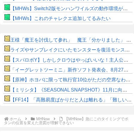
【MHWs】Switch2版モンハンワイルズの動作環境が判明！
【MHWs】これのチャレクエ追加してるみたい
王様「魔王を討伐して参れ」 魔王「分かりました」 後編
ライズやサンブレイクにいたモンスターを復活モンスターと呼ぶのはやめよう
【スパロボY】しかしクロウはやっぱいいな！主人公として魅力的すぎる…！
「イーグレットツーミニ」新作ソフト発表会、8月27日に配信へ！
【原神】ホヨバに限って執行官10位がただの空席なわけない！
【ミリシタ】《SEASONAL SNAPSHOT》11月に向けて音無小鳥、青羽美咲が登場!!「勤労感謝」をイメージしたグッズが受注開始!!
​【FF14】「高難易度ばかりだと人は離れる」「難しいのも大事！」←このエオルゼアの未解決問題、大先輩であるWorld of Warcraftはどうしてる？
ホーム
MHNow
【MHNow】急にこのタイミングでボ
タンの位置を変えた意図が理解できない