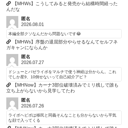
【MHWs】こうしてみると発売から結構時間経った
んだな
匿名
2026.08.01
本編全部クソなんだから問題ないです😂
【MHWs】序盤の退屈部分やらせるなんてセルフネ
ガキャンにならんか
匿名
2026.07.27
ドシューとバゼライボをマルチで使う神経は分からん。これ
でしか星9、10倒せないって自己紹介アピ？
【MHNow】カーナ3部位破壊済みでミリ残しで誰も
立ち上がらないから見学してたわ
匿名
2026.07.26
ライボヘビボは移民と同義そんなことも分からないから平気
な顔で入ってくる