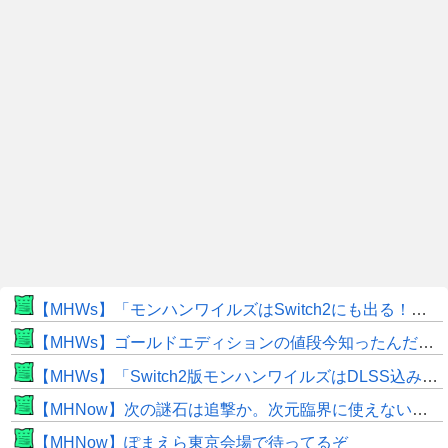
【MHWs】「モンハンワイルズはSwitch2にも出る！」👈こいつにかけたい言葉ｗｗｗｗｗｗｗｗｗ
【MHWs】ゴールドエディションの値段今知ったんだけどやっっっっっっすwwwww
【MHWs】「Switch2版モンハンワイルズはDLSS込みで最大1440p動作」
【MHNow】次の謎石は追撃か。次元臨界に使えない時点で闘気活性以下のスキルだわ
【MHNow】ぽまえら東京会場で待ってるぞ