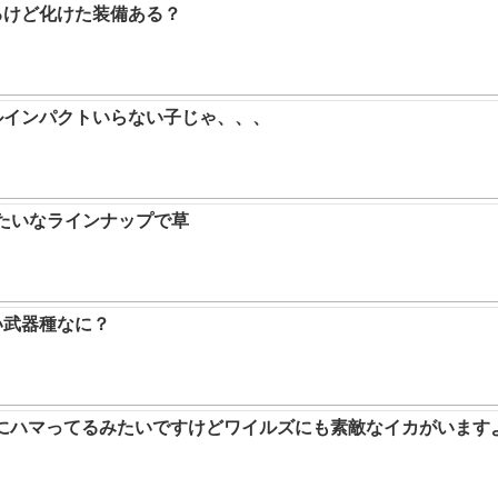
るけど化けた装備ある？
ルインパクトいらない子じゃ、、、
みたいなラインナップで草
い武器種なに？
ムにハマってるみたいですけどワイルズにも素敵なイカがいます