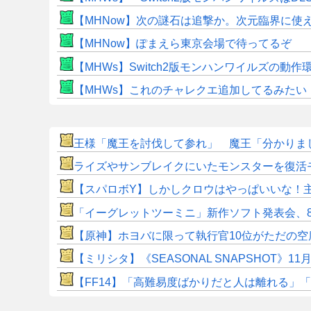
【MHNow】次の謎石は追撃か。次元臨界に使
【MHNow】ぽまえら東京会場で待ってるぞ
【MHWs】Switch2版モンハンワイルズの動
【MHWs】これのチャレクエ追加してるみたい
王様「魔王を討伐して参れ」 魔王「分かりまし
ライズやサンブレイクにいたモンスターを復活
【スパロボY】しかしクロウはやっぱいいな！
「イーグレットツーミニ」新作ソフト発表会、8
【原神】ホヨバに限って執行官10位がただの空
【ミリシタ】《SEASONAL SNAPSHOT
​【FF14】「高難易度ばかりだと人は離れる」「難