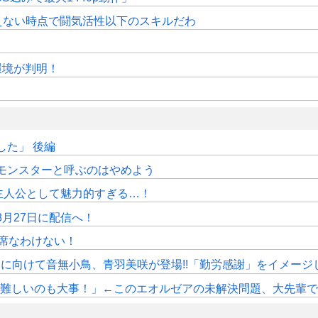
えない時点で闘気活性以下のスキルだわ
作環境が判明！
た」 後編
モンスターと呼ぶのはやめよう
主人公として魅力的すぎる…！
月27日に配信へ！
席なわけない！
》11月に向けて音無小鳥、青羽美咲が登場!!「勤労感謝」をイメージ
しいのも大事！」←このエオルゼアの未解決問題、大先輩であるWorl