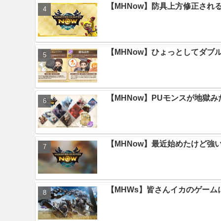
【MHNow】防具上方修正され
【MHNow】ひょっとしてダブ
【MHNow】PUモンスが地獄
【MHNow】最近始めたけど強
【MHWs】皆さんイカのゲー