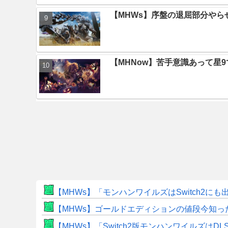
【MHWs】序盤の退屈部分や
【MHNow】苦手意識あって星
【MHWs】「モンハンワイルズはSwitch2
【MHWs】ゴールドエディションの値段今知っ
【MHWs】「Switch2版モンハンワイルズはDL