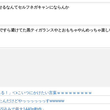
らせるなんてセルフネガキャンにならんか
9ですら避けてた黒ティガランスやとおもちゃやんめっちゃ楽し
にも出る！」👈こいつにかけたい言葉ｗｗｗｗｗｗｗｗｗ
たんだけどやっっっっっっすwwwww
SS込みで最大1440p動作」