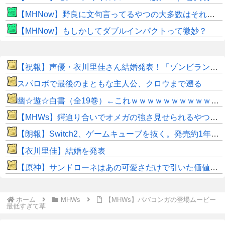
【MHNow】野良に文句言ってるやつの大多数はそれしてないだけの雑魚だから聞く耳持つだけムダよ
【MHNow】もしかしてダブルインパクトって微妙？
【祝報】声優・衣川里佳さん結婚発表！「ゾンビランドサガ」ゆうぎり、「ウマ娘」ナリタブライアン、「天穂のサクナヒメ」ココロワヒメなど活躍。おめでとうございます！！
スパロボで最後のまともな主人公、クロウまで遡る
幽☆遊☆白書（全19巻）←これｗｗｗｗｗｗｗｗｗｗｗｗｗｗ
【MHWs】鍔迫り合いでオメガの強さ見せられるやつ一番すき
【朗報】Switch2、ゲームキューブを抜く。発売約1年で2368万台突破
【衣川里佳】結婚を発表
【原神】サンドローネはあの可愛さだけで引いた価値ある！
ホーム
MHWs
【MHWs】ババコンガの登場ムービー
最低すぎて草