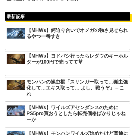
最新記事
【MHWs】鍔迫り合いでオメガの強さ見せられ
るやつ一番すき
【MHWs】ヨドバシ行ったらレダウのキーホル
ダーが100円で売ってて草
モンハンの操虫棍「スリンガー取って…猟虫強
化して…エキス取って… よし、戦うぞ」←こ
れ
【MHWs】ワイルズアセンダンスのために
PS5pro買おうとしたら転売価格ばかりじゃね
ーか
【MHWs】モンハンワイルズ始めたけど普通に