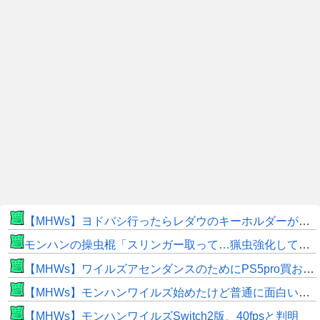
【MHWs】ヨドバシ行ったらレダウのキーホルダーが100円で売ってて草
モンハンの操虫棍「スリンガー取って…猟虫強化して…エキス取って… よし、戦うぞ」←これ
【MHWs】ワイルズアセンダンスのためにPS5pro買おうとしたら転売価格ばかりじゃねーか
【MHWs】モンハンワイルズ始めたけど普通に面白いじゃん
【MHWs】モンハンワイルズSwitch2版、40fpsと判明