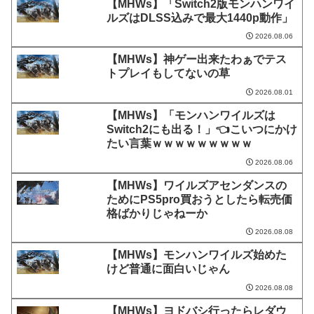
【MHWs】「Switch2版モンハンワイ
ルズはDLSS込みで最大1440p動作」
2026.08.06
【MHWs】神ゲー出来たわぁでテス
トプレイもしてないの草
2026.08.01
【MHWs】「モンハンワイルズは
Switch2にも出る！」👈こいつにかけ
たい言葉ｗｗｗｗｗｗｗｗｗ
2026.08.06
【MHWs】ワイルズアセンダンスの
ためにPS5pro買おうとしたら転売価
格ばかりじゃねーか
2026.08.08
【MHWs】モンハンワイルズ始めた
けど普通に面白いじゃん
2026.08.08
【MHWs】ヨドバシ行ったらレダウ