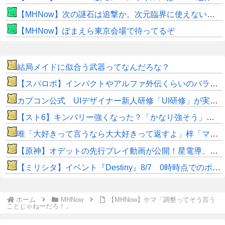
【MHNow】次の謎石は追撃か。次元臨界に使えない時点で闘気活性以下のスキルだわ
【MHNow】ぽまえら東京会場で待ってるぞ
結局メイドに似合う武器ってなんだろな？
【スパロボ】インパクトやアルファ外伝くらいのバランス求む！！ → インパクトも最終的にはコアブースターで雑魚は一撃で倒せてたけどね
カプコン公式 UIデザイナー新人研修「UI研修」が実装まで進みました！
【スト6】キンバリー強くなった？「かなり強そう」「勝てなくなった」
唯「大好きって言うなら大大好きって返すよ」梓「マジですか！？大好き！唯先輩好き好き大好き！」ﾊｧﾊｧ唯「お、おう」
【原神】オデットの先行プレイ動画が公開！星電導、星拡散両方で使える⁉
【ミリシタ】イベント『Destiny』8/7 0時時点でのポイント、ハイスコアのボーダー
ホーム
MHNow
【MHNow】ケマ「調整ってそう言う
ことじゃねーだろ！」