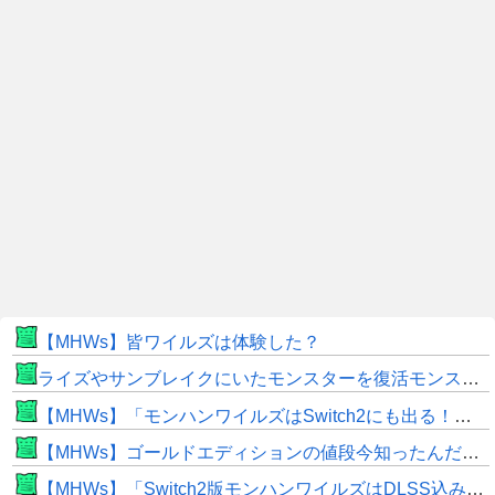
【MHWs】皆ワイルズは体験した？
ライズやサンブレイクにいたモンスターを復活モンスターと呼ぶのはやめよう
【MHWs】「モンハンワイルズはSwitch2にも出る！」👈こいつにかけたい言葉ｗｗｗｗｗｗｗｗｗ
【MHWs】ゴールドエディションの値段今知ったんだけどやっっっっっっすwwwww
【MHWs】「Switch2版モンハンワイルズはDLSS込みで最大1440p動作」