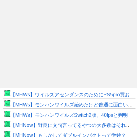
【MHWs】ワイルズアセンダンスのためにPS5pro買おうとしたら転売価格ばかりじゃねーか
【MHWs】モンハンワイルズ始めたけど普通に面白いじゃん
【MHWs】モンハンワイルズSwitch2版、40fpsと判明
【MHNow】野良に文句言ってるやつの大多数はそれしてないだけの雑魚だから聞く耳持つだけムダよ
【MHNow】もしかしてダブルインパクトって微妙？