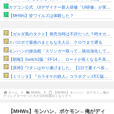
カプコン公式 UIデザイナー新人研修「UI研修」が実装まで進みました！
【MHWs】皆ワイルズは体験した？
【ゼルダ風のタクト】発売当時は不評だった？時オカから激変したキャラデザに「なんじゃこりゃ」
スパロボで最後のまともな主人公、クロウまで遡る
モンハンの操虫棍「スリンガー取って…猟虫強化して…エキス取って… よし、戦うぞ」←これ
【朗報】Switch2版「FF14」、ロードが長くなる不具合の修正パッチを本日配信
【原神】ワタシはやり遂げました。【1日で夏イベ攻略】
【ミリシタ】『カラオケの鉄人』コラボグッズEC販売開始📢
ホーム
MHWs
【MHWs】モンハン、ポケモン←俺が
ディレクターやった方が100倍面白くなりそう
【MHWs】モンハン、ポケモン←俺がディ