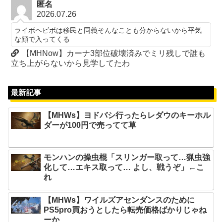
匿名
2026.07.26
ライボヘビボは移民と同義そんなことも分からないから平気
な顔で入ってくる
【MHNow】カーナ3部位破壊済みでミリ残しで誰も
立ち上がらないから見学してたわ
最新記事
【MHWs】ヨドバシ行ったらレダウのキーホル
ダーが100円で売ってて草
モンハンの操虫棍「スリンガー取って…猟虫強
化して…エキス取って… よし、戦うぞ」←こ
れ
【MHWs】ワイルズアセンダンスのために
PS5pro買おうとしたら転売価格ばかりじゃね
ーか