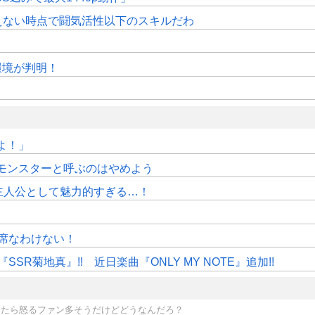
えない時点で闘気活性以下のスキルだわ
作環境が判明！
よ！」
モンスターと呼ぶのはやめよう
主人公として魅力的すぎる…！
」
席なわけない！
R菊地真』!! 近日楽曲『ONLY MY NOTE』追加!!
したら怒るファン多そうだけどどうなんだろ？