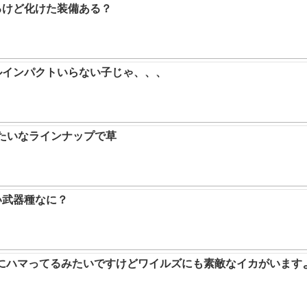
るけど化けた装備ある？
ルインパクトいらない子じゃ、、、
みたいなラインナップで草
い武器種なに？
ムにハマってるみたいですけどワイルズにも素敵なイカがいます