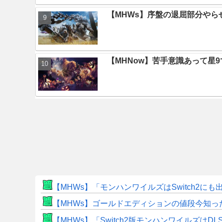
【MHWs】序盤の退屈部分や
【MHNow】苦手意識あって星
【MHWs】「モンハンワイルズはSwitch2
【MHWs】ゴールドエディションの値段今知っ
【MHWs】「Switch2版モンハンワイルズはDL