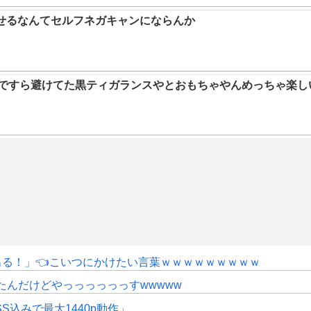
らせるなんてセルフネガキャンにならんか
9ですら避けてた黒ティガランスやとおもちゃやんめっちゃ楽し
にも出る！」👈こいつにかけたい言葉ｗｗｗｗｗｗｗｗｗ
たんだけどやっっっっっっすwwwww
SS込みで最大1440p動作」