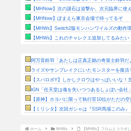
【MHNow】次の謎石は追撃か。次元臨界に使
【MHNow】ぽまえら東京会場で待ってるぞ
【MHWs】Switch2版モンハンワイルズの動
【MHWs】これのチャレクエ追加してるみたい
阿万音鈴羽「あたしは正真正銘の奇策士鈴羽だ
ライズやサンブレイクにいたモンスターを復活
【スパロボY】しかしクロウはやっぱいいな！
IGN「任天堂は魂を失いつつあるしょぼい会社
【原神】ホヨバに限って執行官10位がただの空
【ミリシタ】次回ガシャは『SSR馬場このみ』『SS
ホーム
MHWs
【MHWs】フロムとコラボ