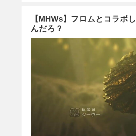
【MHWs】フロムとコラボ
んだろ？