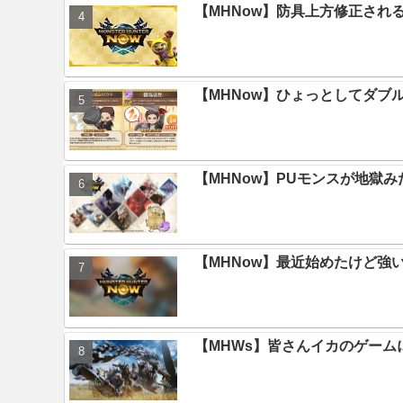
【MHNow】防具上方修正され
【MHNow】ひょっとしてダブ
【MHNow】PUモンスが地獄
【MHNow】最近始めたけど強
【MHWs】皆さんイカのゲー