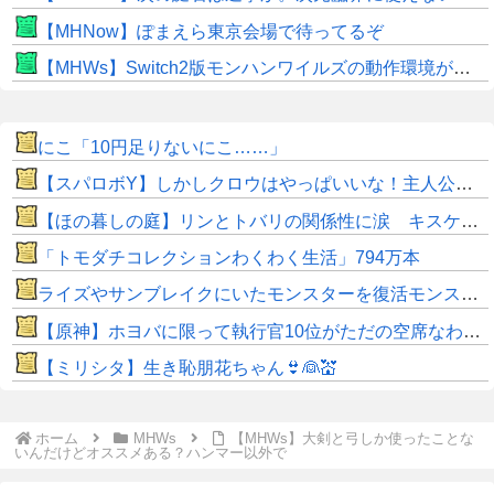
【MHNow】ぽまえら東京会場で待ってるぞ
【MHWs】Switch2版モンハンワイルズの動作環境が判明！
にこ「10円足りないにこ……」
【スパロボY】しかしクロウはやっぱいいな！主人公として魅力的すぎる…！
【ほの暮しの庭】リンとトバリの関係性に涙 キスケの株も急上昇
「トモダチコレクションわくわく生活」794万本
ライズやサンブレイクにいたモンスターを復活モンスターと呼ぶのはやめよう
【原神】ホヨバに限って執行官10位がただの空席なわけない！
【ミリシタ】生き恥朋花ちゃん👙👰💒
ホーム
MHWs
【MHWs】大剣と弓しか使ったことな
いんだけどオススメある？ハンマー以外で