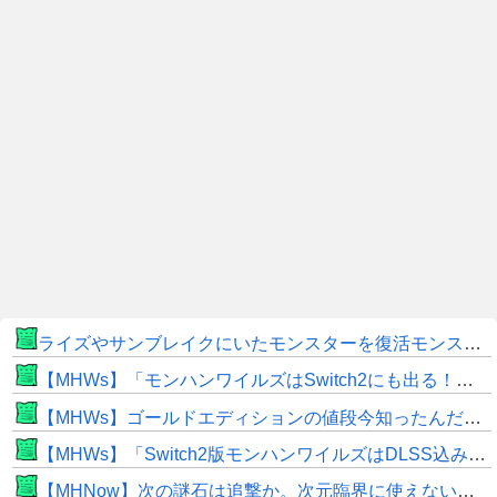
ライズやサンブレイクにいたモンスターを復活モンスターと呼ぶのはやめよう
【MHWs】「モンハンワイルズはSwitch2にも出る！」👈こいつにかけたい言葉ｗｗｗｗｗｗｗｗｗ
【MHWs】ゴールドエディションの値段今知ったんだけどやっっっっっっすwwwww
【MHWs】「Switch2版モンハンワイルズはDLSS込みで最大1440p動作」
【MHNow】次の謎石は追撃か。次元臨界に使えない時点で闘気活性以下のスキルだわ