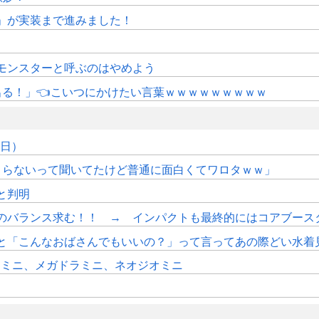
修」が実装まで進みました！
モンスターと呼ぶのはやめよう
にも出る！」👈こいつにかけたい言葉ｗｗｗｗｗｗｗｗｗ
7日）
つまらないって聞いてたけど普通に面白くてワロタｗｗ」
sと判明
のバランス求む！！ → インパクトも最終的にはコアブース
と「こんなおばさんでもいいの？」って言ってあの際どい水着
ンミニ、メガドラミニ、ネオジオミニ