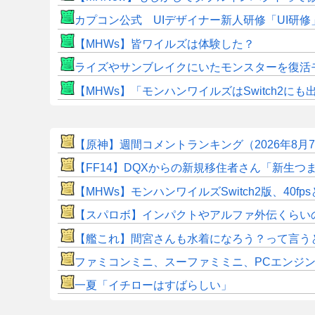
カプコン公式 UIデザイナー新人研修「UI研
【MHWs】皆ワイルズは体験した？
ライズやサンブレイクにいたモンスターを復活
【MHWs】「モンハンワイルズはSwitch2
【原神】週間コメントランキング（2026年8月
【FF14】DQXからの新規移住者さん「新生
【MHWs】モンハンワイルズSwitch2版、40fp
【スパロボ】インパクトやアルファ外伝くらい
【艦これ】間宮さんも水着になろう？って言う
ファミコンミニ、スーファミミニ、PCエンジ
一夏「イチローはすばらしい」