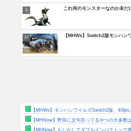
これ何のモンスターなのか未だ
【MHWs】Switch2版モン
【MHWs】モンハンワイルズSwitch2版、40fp
【MHNow】野良に文句言ってるやつの大多数
【MHNow】もしかしてダブルインパクトって