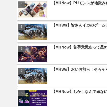
【MHNow】PUモンスが地獄
【MHWs】皆さんイカのゲー
【MHNow】苦手意識あって星
【MHWs】おいお前ら！そろそ
【MHNow】しかしなんで頑な