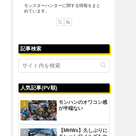
モンスターハンターに関する情報をまと
めています。
記事検索
人気記事(PV順)
モンハンのオワコン感
が半端ない
【MHWs】久しぶりに