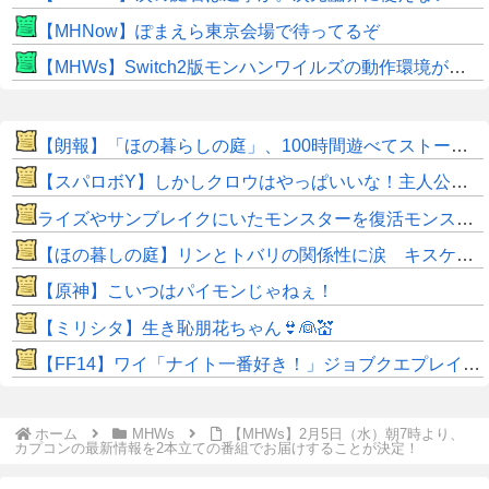
【MHNow】ぽまえら東京会場で待ってるぞ
【MHWs】Switch2版モンハンワイルズの動作環境が判明！
【朗報】「ほの暮らしの庭」、100時間遊べてストーリーも面白いスタバレの上位互換だとまじで好評
【スパロボY】しかしクロウはやっぱいいな！主人公として魅力的すぎる…！
ライズやサンブレイクにいたモンスターを復活モンスターと呼ぶのはやめよう
【ほの暮しの庭】リンとトバリの関係性に涙 キスケの株も急上昇
【原神】こいつはパイモンじゃねぇ！
【ミリシタ】生き恥朋花ちゃん👙👰💒
【FF14】ワイ「ナイト一番好き！」ジョブクエプレイ後「虚無すぎて泣ける…」←他ジョブなんて◯◯だぜw
ホーム
MHWs
【MHWs】2月5日（水）朝7時より、
カプコンの最新情報を2本立ての番組でお届けすることが決定！