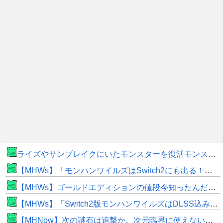
ライズやサンブレイクにいたモンスターを復活モンスターと呼ぶのはやめよう
【MHWs】「モンハンワイルズはSwitch2にも出る！」👈こいつにかけたい言葉ｗｗｗｗｗｗｗｗｗ
【MHWs】ゴールドエディションの値段今知ったんだけどやっっっっっっすwwwww
【MHWs】「Switch2版モンハンワイルズはDLSS込みで最大1440p動作」
【MHNow】次の謎石は追撃か。次元臨界に使えない時点で闘気活性以下のスキルだわ