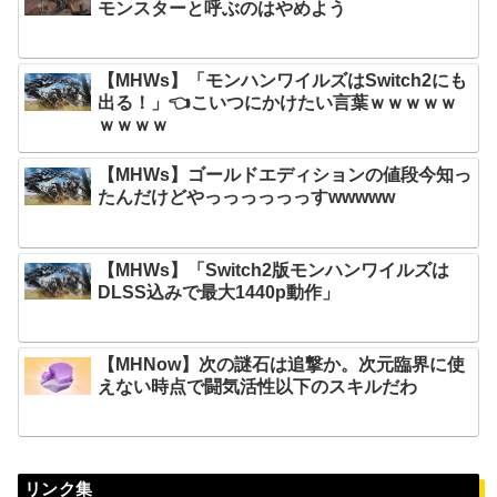
モンスターと呼ぶのはやめよう
【MHWs】「モンハンワイルズはSwitch2にも
出る！」👈こいつにかけたい言葉ｗｗｗｗｗ
ｗｗｗｗ
【MHWs】ゴールドエディションの値段今知っ
たんだけどやっっっっっっすwwwww
【MHWs】「Switch2版モンハンワイルズは
DLSS込みで最大1440p動作」
【MHNow】次の謎石は追撃か。次元臨界に使
えない時点で闘気活性以下のスキルだわ
リンク集