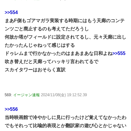
>>554
まあF側もゴアマガラ実装する時期にはもう天廊のコンテ
ンツごと廃止するのも考えてただろうし
何故か塔がフィールドに設定されてるし、元々天廊に出し
たかったんじゃねって感じはする
ドゥレムまで行かなかったのはまあまあな日和よね
>>555
吹き替えだと天廊ってハッキリ言われてるで
スカイタワーはおそらく直訳
569:
イージャン速報
2024/11/08(金) 19:12:52.39
>>556
当時映画館で冷やかしに見に行ったけど覚えてなかったわ
でもそれって比喩的表現とか翻訳家の遊び心とかじゃない