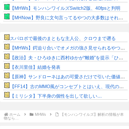
【MHWs】モンハンワイルズSwitch2版、40fpsと判明
【MHNow】野良に文句言ってるやつの大多数はそれしてないだけの雑魚だから聞く耳持つだけムダよ
スパロボで最後のまともな主人公、クロウまで遡る
【MHWs】鍔迫り合いでオメガの強さ見せられるやつ一番すき
【政治】夫・ひろゆきに西村ゆかが“離婚”を提示「ひろゆき＆いずみ新党（仮）」の届け出を知らされず激怒「信頼関係が保てない状態で夫婦を続けるのは無理」
【衣川里佳】結婚を発表
【原神】サンドローネはあの可愛さだけで引いた価値ある！
【FF14】古のMMO風がコンセプトとはいえ、現代の環境に「アクセ極低ドロ率」は合っていないのでは？と話題に
【ミリシタ】下半身の個性を出して欲しい…
ホーム
MHWs
【モンハンワイルズ】解析の情報が本
物なら…