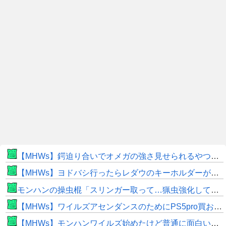
【MHWs】鍔迫り合いでオメガの強さ見せられるやつ一番すき
【MHWs】ヨドバシ行ったらレダウのキーホルダーが100円で売ってて草
モンハンの操虫棍「スリンガー取って…猟虫強化して…エキス取って… よし、戦うぞ」←これ
【MHWs】ワイルズアセンダンスのためにPS5pro買おうとしたら転売価格ばかりじゃねーか
【MHWs】モンハンワイルズ始めたけど普通に面白いじゃん