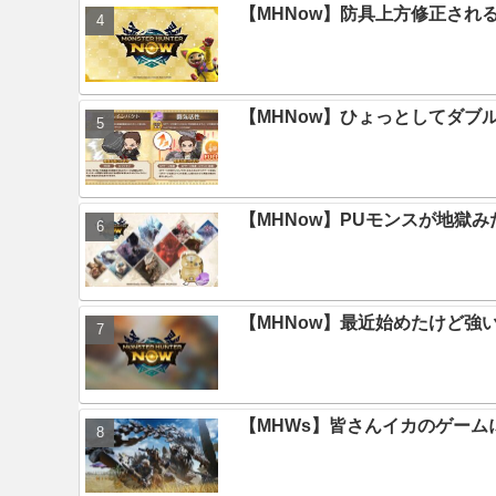
【MHNow】防具上方修正され
【MHNow】ひょっとしてダブ
【MHNow】PUモンスが地獄
【MHNow】最近始めたけど強
【MHWs】皆さんイカのゲー