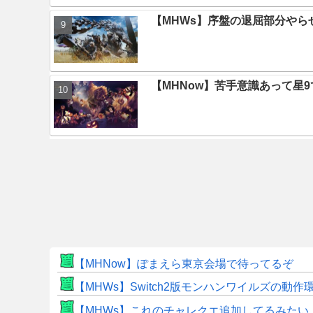
【MHWs】序盤の退屈部分や
【MHNow】苦手意識あって星
【MHNow】ぽまえら東京会場で待ってるぞ
【MHWs】Switch2版モンハンワイルズの動
【MHWs】これのチャレクエ追加してるみたい