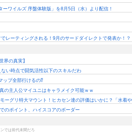
ターワイルズ 序盤体験版」を8月5日（水）より配信！
ドイツでレーティングされる！9月のサードダイレクトで発表か！？
【世界の真実】
えない時点で闘気活性以下のスキルだわ
マップ全部行けるの⁉
、真の主人公マイユニはキャラメイク可能ｗｗ
はモーグリ特大マウント！ヒカセン達の評価はいかに？「水着や浴
時時点でのポイント、ハイスコアのボーダー
ハンでは前代未聞だろ