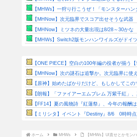
【MHWs】一狩り行こうぜ！「モンスターハン
【MHNow】次元臨界でスコア出せそうな武器
【MHNow】ミツネの大量出現は8/28～30かな
【MHWs】Switch2版モンハンワイルズが
【ONE PIECE】空白の100年編の役者が揃う
【MHNow】次の謎石は追撃か。次元臨界に使
【原神】始めたばかりだけど、もしかしてこの
【朗報】「ファイアーエムブレム 万紫千紅」
【FF14】夏の風物詩『紅蓮祭』、今年の報酬
【ミリシタ】イベント『Destiny』8/6 0
ホーム
MHWs
【MHWs】UI直せとかモン