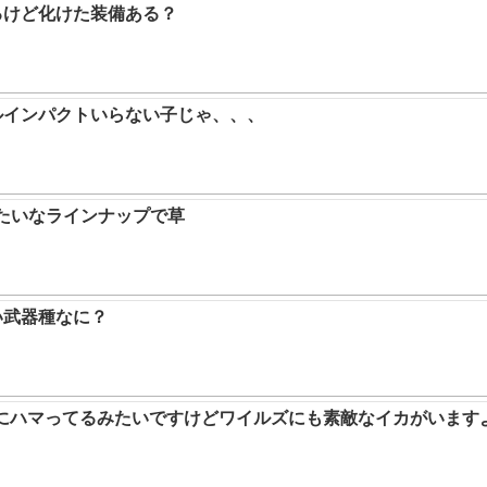
るけど化けた装備ある？
ルインパクトいらない子じゃ、、、
みたいなラインナップで草
い武器種なに？
ムにハマってるみたいですけどワイルズにも素敵なイカがいます