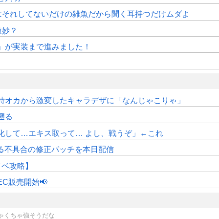
はそれしてないだけの雑魚だから聞く耳持つだけムダよ
微妙？
修」が実装まで進みました！
時オカから激変したキャラデザに「なんじゃこりゃ」
遡る
化して…エキス取って… よし、戦うぞ」←これ
くなる不具合の修正パッチを本日配信
イベ攻略】
C販売開始📢
ちゃくちゃ強そうだな