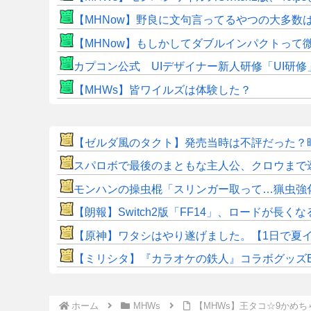
【MHNow】野良に文句言ってるやつの大多数
【MHNow】もしかしてダブルインパクトって
カプコン公式 UIデザイナー新人研修「UI研
【MHWs】皆ワイルズは体験した？
【ゼルダ風のタクト】発売当時は不評だった？
スパロボで最後のまともな主人公、クロウまで
モンハンの操虫棍「スリンガー取って…猟虫強
【朗報】Switch2版「FF14」、ロードが長
【原神】ワタシはやり遂げました。【1日で夏
【ミリシタ】『カラオケの鉄人』コラボグッズE
ホーム
MHWs
【MHWs】王タコ☆9かめ