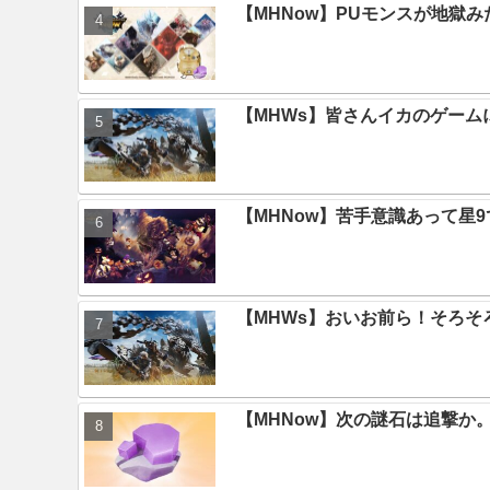
【MHNow】PUモンスが地獄
【MHWs】皆さんイカのゲー
【MHNow】苦手意識あって星
【MHWs】おいお前ら！そろそ
【MHNow】次の謎石は追撃