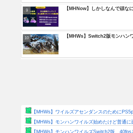
【MHNow】しかしなんで頑な
【MHWs】Switch2版モン
【MHWs】ワイルズアセンダンスのためにPS5
【MHWs】モンハンワイルズ始めたけど普通に
【MHWs】モンハンワイルズSwitch2版、40fp