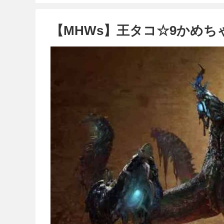
【MHWs】王タコ☆9かめ