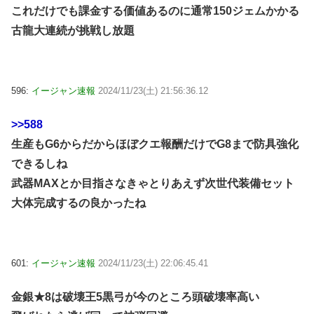
これだけでも課金する価値あるのに通常150ジェムかかる
古龍大連続が挑戦し放題
596:
イージャン速報
2024/11/23(土) 21:56:36.12
>>588
生産もG6からだからほぼクエ報酬だけでG8まで防具強化
できるしね
武器MAXとか目指さなきゃとりあえず次世代装備セット
大体完成するの良かったね
601:
イージャン速報
2024/11/23(土) 22:06:45.41
金銀★8は破壊王5黒弓が今のところ頭破壊率高い