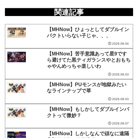
関連記事
【MHNow】ひょっとしてダブルイン
パクトいらない子じゃ、、、
2026.08.04
【MHNow】苦手意識あって星9です
ら避けてた黒ティガランスやとおもち
ゃやんめっちゃ楽しいわ
2026.08.03
【MHNow】PUモンスが地獄みたい
なラインナップで草
2026.08.03
【MHNow】もしかしてダブルインパ
クトって微妙？
2026.08.07
【MHNow】しかしなんで頑なに遠隔