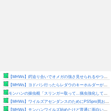
【MHWs】鍔迫り合いでオメガの強さ見せられるやつ一番すき
【MHWs】ヨドバシ行ったらレダウのキーホルダーが100円で売ってて草
モンハンの操虫棍「スリンガー取って…猟虫強化して…エキス取って… よし、戦うぞ」←これ
【MHWs】ワイルズアセンダンスのためにPS5pro買おうとしたら転売価格ばかりじゃねーか
【MHWs】モンハンワイルズ始めたけど普通に面白いじゃん