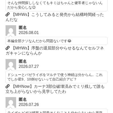
そんな仲間探ししなくてもキミはちゃんと健常者じゃないん
だから安心しな😉
【MHWs】こうしてみると発売から結構時間経った
んだな
匿名
2026.08.01
本編全部クソなんだから問題ないです😂
【MHWs】序盤の退屈部分やらせるなんてセルフネ
ガキャンにならんか
匿名
2026.07.27
ドシューとバゼライボをマルチで使う神経は分からん。これ
でしか星9、10倒せないって自己紹介アピ？
【MHNow】カーナ3部位破壊済みでミリ残しで誰も
立ち上がらないから見学してたわ
匿名
2026.07.26
ライボヘビボは移民と同義そんなことも分からないから平気