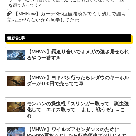
な顔で入ってくる
【MHNow】カーナ3部位破壊済みでミリ残しで誰も
立ち上がらないから見学してたわ
最新記事
【MHWs】鍔迫り合いでオメガの強さ見せられ
るやつ一番すき
【MHWs】ヨドバシ行ったらレダウのキーホル
ダーが100円で売ってて草
モンハンの操虫棍「スリンガー取って…猟虫強
化して…エキス取って… よし、戦うぞ」←こ
れ
【MHWs】ワイルズアセンダンスのために
PS5pro買おうとしたら転売価格ばかりじゃね