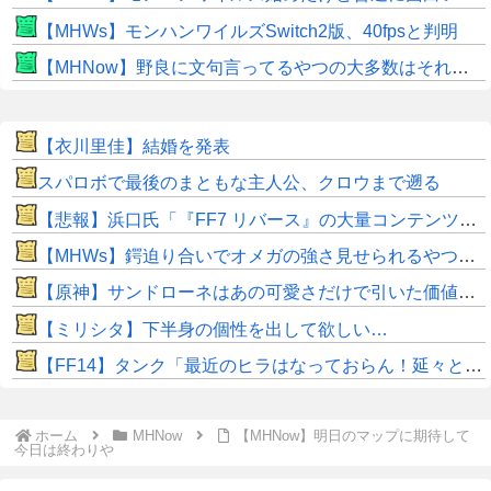
【MHWs】モンハンワイルズSwitch2版、40fpsと判明
【MHNow】野良に文句言ってるやつの大多数はそれしてないだけの雑魚だから聞く耳持つだけムダよ
【衣川里佳】結婚を発表
スパロボで最後のまともな主人公、クロウまで遡る
【悲報】浜口氏「『FF7 リバース』の大量コンテンツで疲れ、離れたプレイヤーいた」
【MHWs】鍔迫り合いでオメガの強さ見せられるやつ一番すき
【原神】サンドローネはあの可愛さだけで引いた価値ある！
【ミリシタ】下半身の個性を出して欲しい…
【FF14】タンク「最近のヒラはなっておらん！延々と攻撃しおって回復が遅いんじゃ！」←これって本当なのか？
ホーム
MHNow
【MHNow】明日のマップに期待して
今日は終わりや