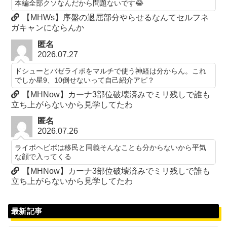
本編全部クソなんだから問題ないです😂
【MHWs】序盤の退屈部分やらせるなんてセルフネ
ガキャンにならんか
匿名
2026.07.27
ドシューとバゼライボをマルチで使う神経は分からん。これ
でしか星9、10倒せないって自己紹介アピ？
【MHNow】カーナ3部位破壊済みでミリ残しで誰も
立ち上がらないから見学してたわ
匿名
2026.07.26
ライボヘビボは移民と同義そんなことも分からないから平気
な顔で入ってくる
【MHNow】カーナ3部位破壊済みでミリ残しで誰も
立ち上がらないから見学してたわ
最新記事