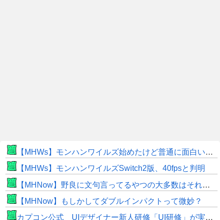
【MHWs】モンハンワイルズ始めたけど普通に面白いじゃん
【MHWs】モンハンワイルズSwitch2版、40fpsと判明
【MHNow】野良に文句言ってるやつの大多数はそれしてないだけの雑魚だから聞く耳持つだけムダよ
【MHNow】もしかしてダブルインパクトって微妙？
カプコン公式 UIデザイナー新人研修「UI研修」が実装まで進みました！