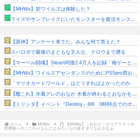
【MHWs】皆ワイルズは体験した？
ライズやサンブレイクにいたモンスターを復活モンスターと呼ぶのはやめよう
【原神】アンケート来てた。みんな何て答えた？
スパロボで最後のまともな主人公、クロウまで遡る
【マーベル闘魂】Steam同接2.4万人を記録「格ゲーとしてはかなり良い滑り出し」
【MHWs】ワイルズアセンダンスのためにPS5pro買おうとしたら転売価格ばかりじゃねーか
「マリオカートワールド」はどうすればよかったのか
【艦これ】水着グレのおなか 水着が終わるとおなかを隠してしまうから今のうちに堪能しておく 他
【ミリシタ】イベント『Destiny』8/8 0時時点でのポイント、ハイスコアのボーダー
ホーム
MHWs
【MHWs】これのどこがリアリティや
世界観へのこだわりなんだよみたいなの多すぎてなんかなぁ