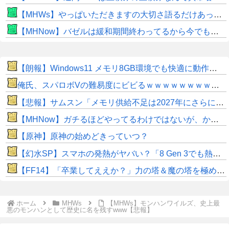
【MHWs】やっぱいただきますの大切さ語るだけあって飯のこだわり凄いよね
【MHNow】バゼルは緩和期間終わってるから今でもとんでもない数必要なんじゃない？
【朗報】Windows11 メモリ8GB環境でも快適に動作するよう最適化を年内実施へ メモリ高騰の影響か？
俺氏、スパロボVの難易度にビビるｗｗｗｗｗｗｗｗｗｗｗ
【悲報】サムスン「メモリ供給不足は2027年にさらに深刻化し2028年も続く」
【MHNow】ガチるほどやってるわけではないが、かと言って要撃戦くらいしかやることないんだよな
【原神】原神の始めどきっていつ？
【幻水SP】スマホの発熱がヤバい？「8 Gen 3でも熱い」「iPhoneは設定下げれば発熱なし」
【FF14】「卒業してええか？」力の塔＆魔の塔を極め尽くした強者ヒカセンが現れてしまうｗｗｗｗ
ホーム
MHWs
【MHWs】モンハンワイルズ、史上最
悪のモンハンとして歴史に名を残すwww【悲報】