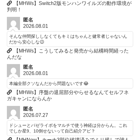
【MHWs】Switch2版モンハンワイルズの動作環境が
判明！
匿名
2026.08.01
そんな仲間探ししなくてもキミはちゃんと健常者じゃないん
だから安心しな😉
【MHWs】こうしてみると発売から結構時間経った
んだな
匿名
2026.08.01
本編全部クソなんだから問題ないです😂
【MHWs】序盤の退屈部分やらせるなんてセルフネ
ガキャンにならんか
匿名
2026.07.27
ドシューとバゼライボをマルチで使う神経は分からん。これ
でしか星9、10倒せないって自己紹介アピ？
【MHNow】カーナ3部位破壊済みでミリ残しで誰も