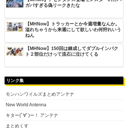
ガバすぎる偽リークきたな
【MHNow】トラッカーとか今週増量なんか。
溢れちゃうから来週にして欲しいわ何狩れいう
ねん
【MHNow】150回は錬成してダブルインパク
ト２部位だけって流石に泣けてくる
リンク集
モンハンワイルズまとめアンテナ
New World Antenna
キター(ﾟ∀ﾟ)ー！ アンテナ
まとめくす