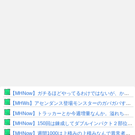
【MHNow】ガチるほどやってるわけではないが、かと言って要撃戦くらいしかやることないんだよな
【MHWs】アセンダンス登場モンスターのガバガバすぎる偽リークきたな
【MHNow】トラッカーとか今週増量なんか。溢れちゃうから来週にして欲しいわ何狩れいうねん
【MHNow】150回は錬成してダブルインパクト２部位だけって流石に泣けてくる
【MHNow】週間1000は上積みの上積みなんで異常者です