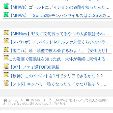
【MHWs】ゴールドエディションの値段今知ったんだけどやっっっっっっすwwwww
【MHWs】「Switch2版モンハンワイルズはDLSS込みで最大1440p動作」
【MHNow】野良に文句言ってるやつの大多数はそれしてないだけの雑魚だから聞く耳持つだけムダよ
【スパロボ】インパクトやアルファ外伝くらいのバランス求む！！ → インパクトも最終的にはコアブースターで雑魚は一撃で倒せてたけどね
【艦これ】暁「暁型で飲み会するわよ！」【安価あり】
この漫画で源義経を知った奴、大体が義経に同情するようになるｗｗｗｗｗｗｗｗ
【8/7】ファミ通TOP30更新
【原神】このイベントを1日でクリアできるかな？？
【スト6】キンバリー強くなった？「かなり強そう」「勝てなくなった」
ホーム
MHWs
【MHWs】地形ハメってなんか面白い
わけじゃないのに楽しいのはなんでだろう