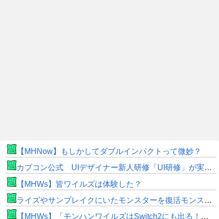
【MHNow】もしかしてダブルインパクトって微妙？
カプコン公式 UIデザイナー新人研修「UI研修」が実装まで進みました！
【MHWs】皆ワイルズは体験した？
ライズやサンブレイクにいたモンスターを復活モンスターと呼ぶのはやめよう
【MHWs】「モンハンワイルズはSwitch2にも出る！」👈こいつにかけたい言葉ｗｗｗｗｗｗｗｗｗ