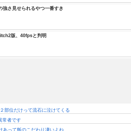
ガの強さ見せられるやつ一番すき
ch2版、40fpsと判明
クト２部位だけって流石に泣けてくる
で異常者です
けあって飯のこだわり凄いよね