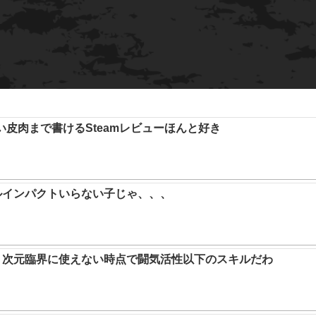
い皮肉まで書けるSteamレビューほんと好き
ルインパクトいらない子じゃ、、、
か。次元臨界に使えない時点で闘気活性以下のスキルだわ