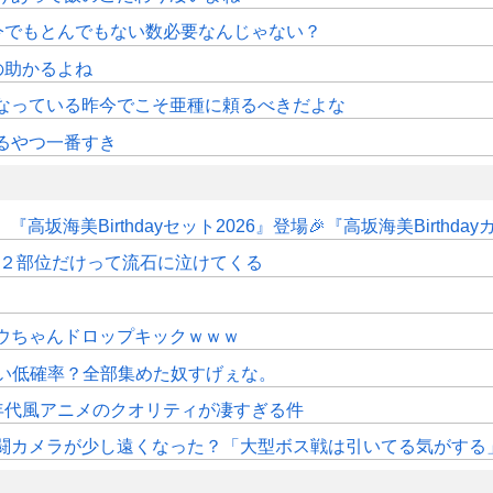
今でもとんでもない数必要なんじゃない？
の助かるよね
くなっている昨今でこそ亜種に頼るべきだよな
るやつ一番すき
坂海美Birthdayセット2026』登場🎉『高坂海美Birthday
クト２部位だけって流石に泣けてくる
ウちゃんドロップキックｗｗｗ
ない低確率？全部集めた奴すげぇな。
0年代風アニメのクオリティが凄すぎる件
闘カメラが少し遠くなった？「大型ボス戦は引いてる気がする