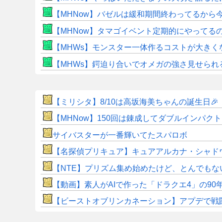
【MHNow】バゼルは緩和期間終わってるから
【MHNow】タマゴイベント定期的にやってる
【MHWs】モンスター一体作るコストが大き
【MHWs】鍔迫り合いでオメガの強さ見せられ
【ミリシタ】8/10は高坂海美ちゃんの誕生日🎉 『高
【MHNow】150回は錬成してダブルインパ
サイバスターが一番輝いてたスパロボ
【名探偵プリキュア】キュアアルカナ・シャド
【NTE】プリズム集め始めたけど、とんでも
【動画】素人がAIで作った「ドラクエ4」の9
【ビーストオブリンカネーション】アプデで戦