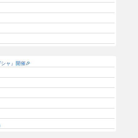
ガシャ』開催🎉
」