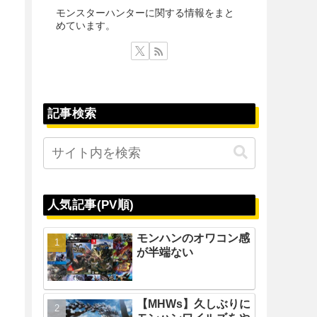
モンスターハンターに関する情報をまと
めています。
記事検索
人気記事(PV順)
モンハンのオワコン感
が半端ない
【MHWs】久しぶりに