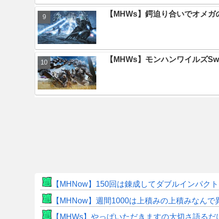
【MHWs】鍔迫り合いでオメ
【MHWs】モンハンワイルズSwit
【MHNow】150回は錬成してダブルインパ
【MHNow】週間1000は上積みの上積みなん
【MHWs】やっぱいただきますの大切さ語るだ