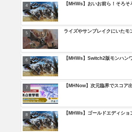
【MHWs】おいお前ら！そろそ
ライズやサンブレイクにいたモ
【MHWs】Switch2版モン
【MHNow】次元臨界でスコア
【MHWs】ゴールドエディション