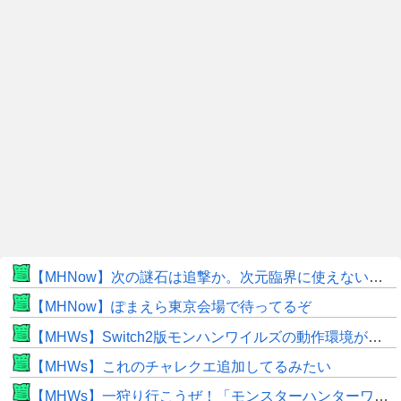
【MHNow】次の謎石は追撃か。次元臨界に使えない時点で闘気活性以下のスキルだわ
【MHNow】ぽまえら東京会場で待ってるぞ
【MHWs】Switch2版モンハンワイルズの動作環境が判明！
【MHWs】これのチャレクエ追加してるみたい
【MHWs】一狩り行こうぜ！「モンスターハンターワイルズ 序盤体験版」を8月5日（水）より配信！