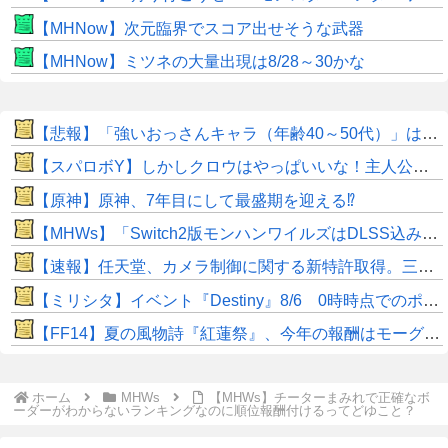
【MHNow】次元臨界でスコア出せそうな武器
【MHNow】ミツネの大量出現は8/28～30かな
【悲報】「強いおっさんキャラ（年齢40～50代）」はよくいるけど「強いおばさん」はいない…
【スパロボY】しかしクロウはやっぱいいな！主人公として魅力的すぎる…！
【原神】原神、7年目にして最盛期を迎える⁉
【MHWs】「Switch2版モンハンワイルズはDLSS込みで最大1440p動作」
【速報】任天堂、カメラ制御に関する新特許取得。三人称視点から撮影モードへスムーズに移行
【ミリシタ】イベント『Destiny』8/6 0時時点でのポイント、ハイスコアのボーダー
【FF14】夏の風物詩『紅蓮祭』、今年の報酬はモーグリ特大マウント！ヒカセン達の評価はいかに？「水着や浴衣などのかわいいオシャレ装備が良かった」との声も
ホーム
MHWs
【MHWs】チーターまみれで正確なボ
ーダーがわからないランキングなのに順位報酬付けるってどゆこと？