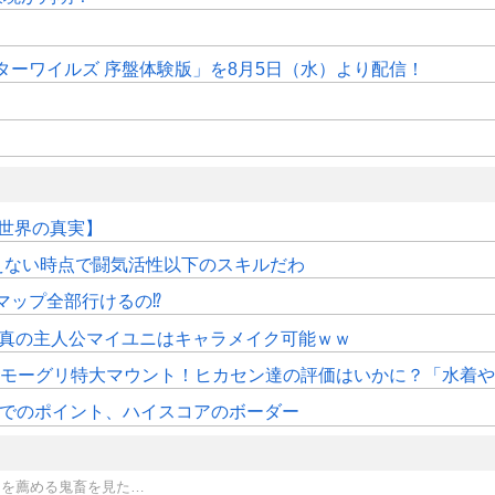
ターワイルズ 序盤体験版」を8月5日（水）より配信！
【世界の真実】
えない時点で闘気活性以下のスキルだわ
マップ全部行けるの⁉
、真の主人公マイユニはキャラメイク可能ｗｗ
はモーグリ特大マウント！ヒカセン達の評価はいかに？「水着や浴
時時点でのポイント、ハイスコアのボーダー
スを薦める鬼畜を見た…