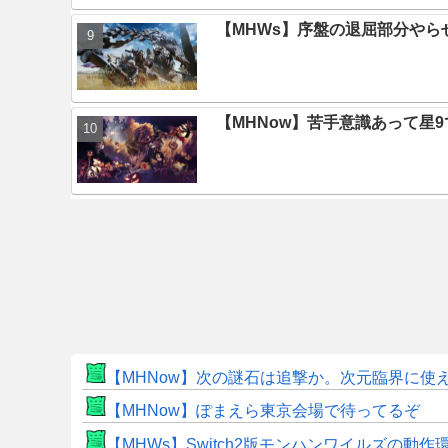
【MHWs】序盤の退屈部分や
【MHNow】苦手意識あって星
【MHNow】次の謎石は追撃か。次元臨界に使
【MHNow】ぽまえら東京会場で待ってるぞ
【MHWs】Switch2版モンハンワイルズの動