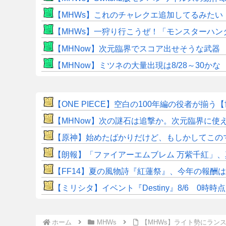
【MHWs】これのチャレクエ追加してるみたい
【MHWs】一狩り行こうぜ！「モンスターハン
【MHNow】次元臨界でスコア出せそうな武器
【MHNow】ミツネの大量出現は8/28～30かな
【ONE PIECE】空白の100年編の役者が揃う
【MHNow】次の謎石は追撃か。次元臨界に使
【原神】始めたばかりだけど、もしかしてこの
【朗報】「ファイアーエムブレム 万紫千紅」
【FF14】夏の風物詩『紅蓮祭』、今年の報酬
【ミリシタ】イベント『Destiny』8/6 0
ホーム
MHWs
【MHWs】ライト勢にラン