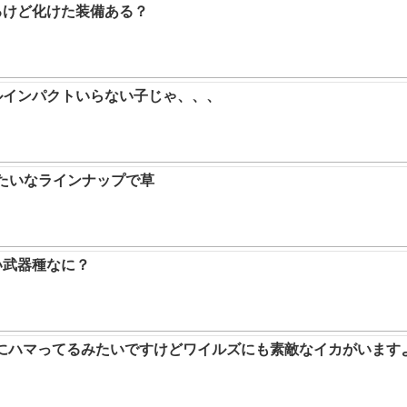
るけど化けた装備ある？
ルインパクトいらない子じゃ、、、
みたいなラインナップで草
い武器種なに？
ムにハマってるみたいですけどワイルズにも素敵なイカがいます