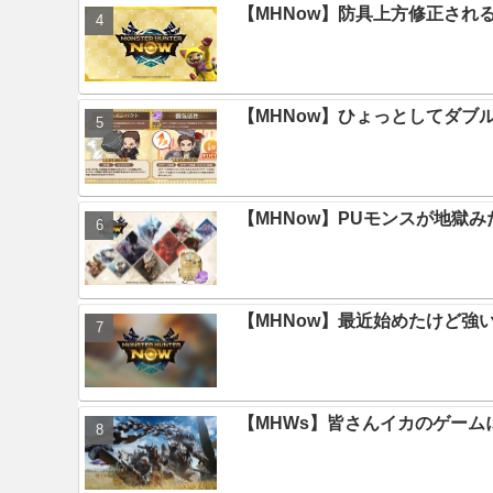
【MHNow】防具上方修正され
【MHNow】ひょっとしてダブ
【MHNow】PUモンスが地獄
【MHNow】最近始めたけど強
【MHWs】皆さんイカのゲー