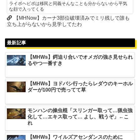
ライボヘビボは移民と同義そんなことも分からないから平気
な顔で入ってくる
【MHNow】カーナ3部位破壊済みでミリ残しで誰も
立ち上がらないから見学してたわ
最新記事
【MHWs】鍔迫り合いでオメガの強さ見せられ
るやつ一番すき
【MHWs】ヨドバシ行ったらレダウのキーホル
ダーが100円で売ってて草
モンハンの操虫棍「スリンガー取って…猟虫強
化して…エキス取って… よし、戦うぞ」←こ
れ
【MHWs】ワイルズアセンダンスのために