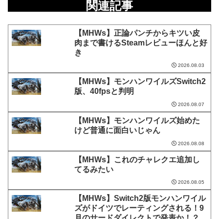
関連記事
【MHWs】正論パンチからキツい皮
肉まで書けるSteamレビューほんと好
き
2026.08.03
【MHWs】モンハンワイルズSwitch2
版、40fpsと判明
2026.08.07
【MHWs】モンハンワイルズ始めた
けど普通に面白いじゃん
2026.08.08
【MHWs】これのチャレクエ追加し
てるみたい
2026.08.05
【MHWs】Switch2版モンハンワイル
ズがドイツでレーティングされる！9
月のサードダイレクトで発表か！？