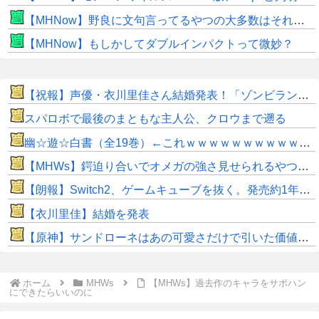
【MHNow】野良に文句言ってるやつの大多数はそれしてないだけの雑魚だから聞く耳持つだけムダよ
【MHNow】もしかしてダブルインパクトって微妙？
【祝報】声優・衣川里佳さん結婚発表！「ゾンビランドサガ」ゆうぎり、「ウマ娘」ナリタブライアン、「天穂のサクナヒメ」ココロワヒメなど活躍。おめでとうございます！！
スパロボで最後のまともな主人公、クロウまで遡る
幽☆遊☆白書（全19巻）←これｗｗｗｗｗｗｗｗｗｗｗｗｗｗ
【MHWs】鍔迫り合いでオメガの強さ見せられるやつ一番すき
【朗報】Switch2、ゲームキューブを抜く。発売約1年で2368万台突破
【衣川里佳】結婚を発表
【原神】サンドローネはあの可愛さだけで引いた価値ある！
ホーム
MHWs
【MHWs】過去作のキャラをサポハン
にできたらいいのに