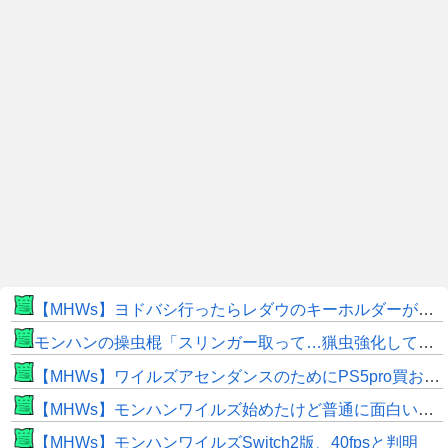
【MHWs】ヨドバシ行ったらレダウのキーホルダーが100円で売ってて草
モンハンの操虫棍「スリンガー取って…猟虫強化して…エキス取って… よし、戦うぞ」←これ
【MHWs】ワイルズアセンダンスのためにPS5pro買おうとしたら転売価格ばかりじゃねーか
【MHWs】モンハンワイルズ始めたけど普通に面白いじゃん
【MHWs】モンハンワイルズSwitch2版、40fpsと判明