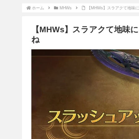
ホーム
MHWs
【MHWs】スラアクて地味
【MHWs】スラアクて地味
ね