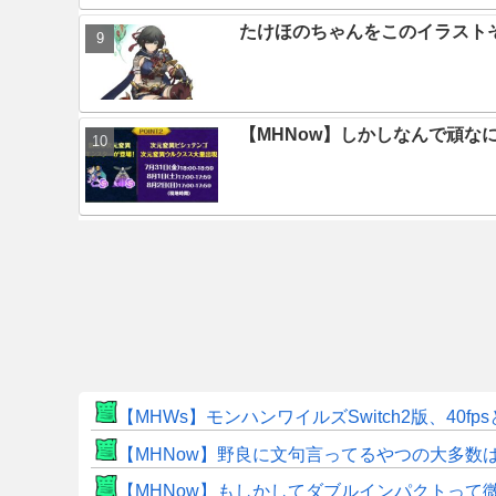
たけほのちゃんをこのイラスト
【MHNow】しかしなんで頑な
【MHWs】モンハンワイルズSwitch2版、40fp
【MHNow】野良に文句言ってるやつの大多数
【MHNow】もしかしてダブルインパクトって