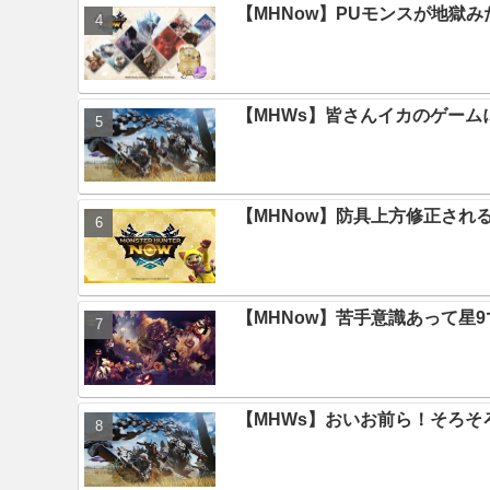
【MHNow】PUモンスが地獄
【MHWs】皆さんイカのゲー
【MHNow】防具上方修正され
【MHNow】苦手意識あって星
【MHWs】おいお前ら！そろそ