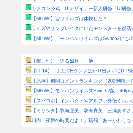
カプコン公式 UIデザイナー新人研修「UI研
【MHWs】皆ワイルズは体験した？
ライズやサンブレイクにいたモンスターを復活
【MHWs】「モンハンワイルズはSwitch2
【艦これ】「迫る如月」 他
【FF14】「北征CEタンクばかり出さずにD
【原神】週間コメントランキング（2026年8月
【MHWs】モンハンワイルズSwitch2版、40fp
【スパロボ】インパクトやアルファ外伝くらい
【ミリシタ】双海亜美、双海真美、三浦あずさ、秋月律子のカ
川内「夜戦の時間だよ！」瑞鶴「あーかわうち