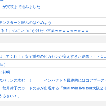
修」が実装まで進みました！
モンスターと呼ぶのはやめよう
にも出る！」👈こいつにかけたい言葉ｗｗｗｗｗｗｗｗｗ
PS出してくれ！」安全重視のヒカセンが増えすぎた結果・・・C
7日）
sと判明
のバランス求む！！ → インパクトも最終的にはコアブース
ードのみが出現する『dual twin live tour大阪公演打ち上げ3
うるさい！」