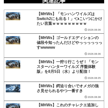
関連記事
【MHWs】「モンハンワイルズは
Switch2にも出る！」👈こいつにかけ
たい言葉ｗｗｗｗｗｗｗｗｗ
2026.08.06
【MHWs】ゴールドエディションの
値段今知ったんだけどやっっっっっっ
すwwwww
2026.08.06
【MHWs】一狩り行こうぜ！「モン
スターハンターワイルズ 序盤体験
版」を8月5日（水）より配信！
2026.08.05
【MHWs】鍔迫り合いでオメガの強
さ見せられるやつ一番すき
2026.08.08
【MHWs】これのチャレクエ追加し