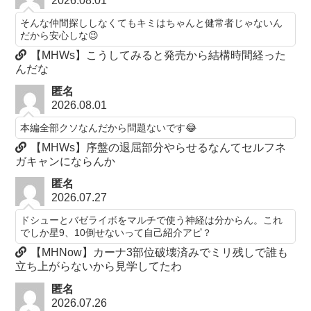
2026.08.01
そんな仲間探ししなくてもキミはちゃんと健常者じゃないん
だから安心しな😉
【MHWs】こうしてみると発売から結構時間経った
んだな
匿名
2026.08.01
本編全部クソなんだから問題ないです😂
【MHWs】序盤の退屈部分やらせるなんてセルフネ
ガキャンにならんか
匿名
2026.07.27
ドシューとバゼライボをマルチで使う神経は分からん。これ
でしか星9、10倒せないって自己紹介アピ？
【MHNow】カーナ3部位破壊済みでミリ残しで誰も
立ち上がらないから見学してたわ
匿名
2026.07.26