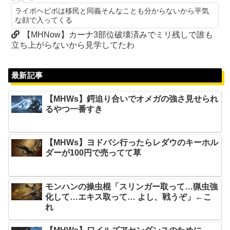
ライボヘビボは移民と同義そんなことも分からないから平気
な顔で入ってくる
【MHNow】カーナ3部位破壊済みでミリ残しで誰も
立ち上がらないから見学してたわ
最新記事
【MHWs】鍔迫り合いでオメガの強さ見せられ
るやつ一番すき
【MHWs】ヨドバシ行ったらレダウのキーホル
ダーが100円で売ってて草
モンハンの操虫棍「スリンガー取って…猟虫強
化して…エキス取って… よし、戦うぞ」←こ
れ