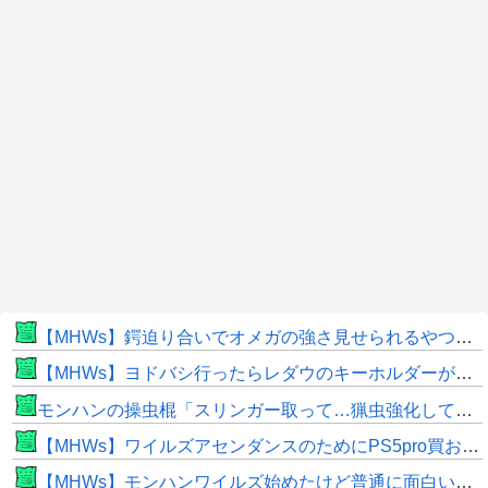
【MHWs】鍔迫り合いでオメガの強さ見せられるやつ一番すき
【MHWs】ヨドバシ行ったらレダウのキーホルダーが100円で売ってて草
モンハンの操虫棍「スリンガー取って…猟虫強化して…エキス取って… よし、戦うぞ」←これ
【MHWs】ワイルズアセンダンスのためにPS5pro買おうとしたら転売価格ばかりじゃねーか
【MHWs】モンハンワイルズ始めたけど普通に面白いじゃん