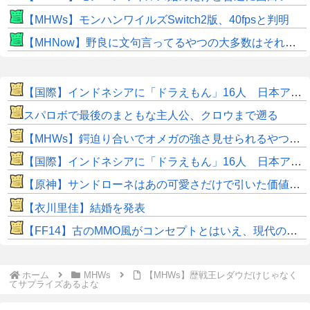
【MHWs】モンハンワイルズSwitch2版、40fpsと判明
【MHNow】野良に文句言ってるやつの大多数はそれしてないだけの雑魚だから聞く耳持つだけムダよ
【国際】インドネシアに「ドラえもん」16人 日本アニメの影響浸透
スパロボで最後のまともな主人公、クロウまで遡る
【MHWs】鍔迫り合いでオメガの強さ見せられるやつ一番すき
【国際】インドネシアに「ドラえもん」16人 日本アニメの影響浸透
【原神】サンドローネはあの可愛さだけで引いた価値ある！
【衣川里佳】結婚を発表
【FF14】古のMMO風がコンセプトとはいえ、現代の環境に「アクセ極低ドロ率」は合っていないのでは？と話題に
ホーム
MHWs
【MHWs】歴戦王レダウだけじゃなく
てサプライズあるよな