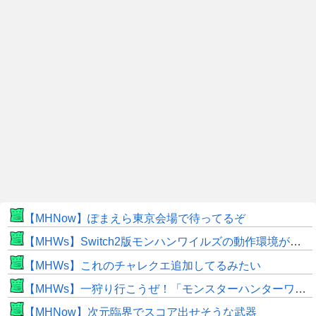
【MHNow】ぽまえら東京会場で待ってるぞ
【MHWs】Switch2版モンハンワイルズの動作環境が判明！
【MHWs】これのチャレクエ追加してるみたい
【MHWs】一狩り行こうぜ！「モンスターハンターワイルズ 序盤体験版」を8月5日（水）より配信！
【MHNow】次元臨界でスコア出せそうな武器