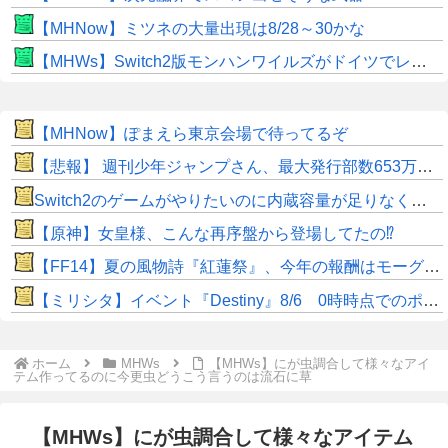
【MHNow】ミツネの大量出現は8/28～30かな
【MHWs】Switch2版モンハンワイルズがドイツでレーティングされる！9月のサードダイレクトで発表か！？
【MHNow】ぽまえら東京会場で待ってるぞ
【悲報】 週刊少年ジャンプさん、最大発行部数653万部から急降下でついに100万部を割ってしまうwwwwww
Switch2のゲームがやりたいのに内蔵容量が足りなくてゲームができない
【原神】女皇様、こんな再序盤から登場してたの⁉
【FF14】夏の風物詩『紅蓮祭』、今年の報酬はモーグリ特大マウント！ヒカセン達の評価はいかに？「水着や浴衣などのかわいいオシャレ装備が良かった」との声も
【ミリシタ】イベント『Destiny』8/6 0時時点でのポイント、ハイスコアのボーダー
ホーム
MHWs
【MHWs】にが虫調合して様々なアイ
テム作ってるのに今更虫どうこう言うのは流石に草
【MHWs】にが虫調合して様々なアイテム